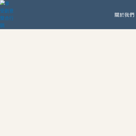
跳
至
關於我們
主
要
內
容