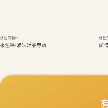
銷售頁製作
銷售
來包粽-滷味湯品專賣
愛