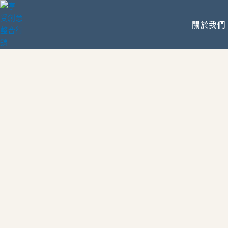
跳
至
關於我們
主
要
內
容