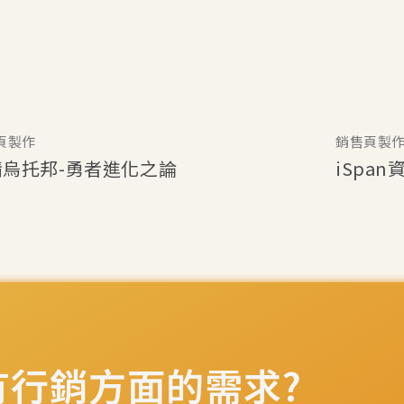
頁製作
銷售頁製
情烏托邦-勇者進化之論
iSpa
有行銷方面的需求?