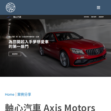
跳
至
主
要
內
容
Home
|
案例分享
軸心汽車 Axis Motors