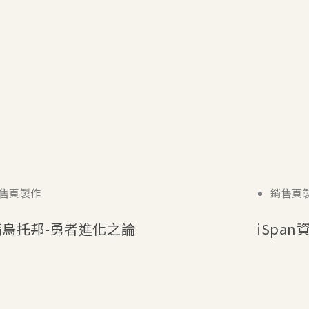
售頁製作
銷售頁
情烏托邦-勇者進化之論
iSpa