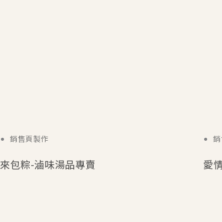
銷售頁製作
銷
來包粽-滷味湯品專賣
愛