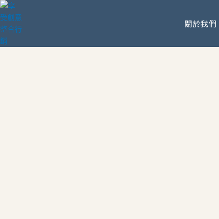
跳
至
關於我們
主
要
內
容