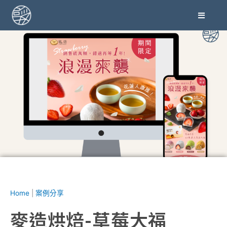
跳
至
主
要
內
容
Home
|
案例分享
麥造烘焙-草莓大福