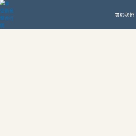
跳
至
關於我們
主
要
內
容