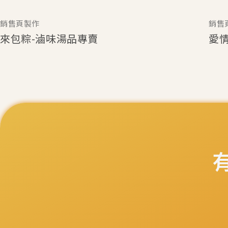
銷售頁製作
銷售
來包粽-滷味湯品專賣
愛