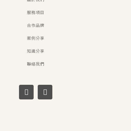
服務項目
合作品牌
案例分享
知識分享
聯絡我們
F
I
a
n
c
s
e
t
b
a
o
g
o
r
k
a