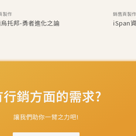
頁製作
銷售頁製
情烏托邦-勇者進化之論
iSpa
有行銷方面的需求?
讓我們助你一臂之力吧!